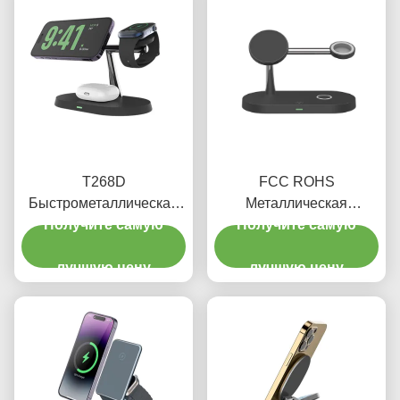
T268D
FCC ROHS
Быстрометаллическая
Металлическая
беспроводная зарядка
Получите самую
беспроводная зарядка
Получите самую
Стабильный магнитный
15 Вт Цинковая сплав
ток Apple 3 в одном
лучшую цену
беспроводная зарядка
лучшую цену
зарядном стенде