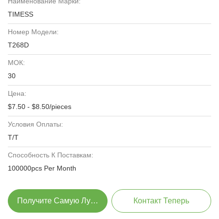
Наименование Марки:
TIMESS
Номер Модели:
T268D
МОК:
30
Цена:
$7.50 - $8.50/pieces
Условия Оплаты:
T/T
Способность К Поставкам:
100000pcs Per Month
Получите Самую Лучшую Цену
Контакт Теперь