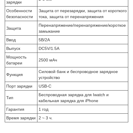
зарядки
Особенности
Защита от перезарядки, защита от короткого
безопасности
тока, защита от перенапряжения
Перенапряжение/перенапряжение/короткое
Защита
замыкание
Ввод
5В/2А
Выпуск
DC5V/1.5A
Мощность
2500 мАч
батареи
Силовой банк и беспроводное зарядное
Функция
устройство
Порт зарядки
USB-C
Беспроводная зарядка для Iwatch и
Тип
кабельная зарядка для iPhone
Гарантия
1 год
Время зарядки
2 ~ 3 ч.