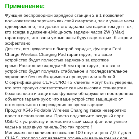
Применение:
Функция беспроводной зарядной станции 2 в 1 позволяет
пользователям заряжать как свой смартфон, так и умные часы
одновременно, что делает его идеальным вариантом для тех,
кто всегда в движении.Мощность зарядки часов 2W ((Max)
гарантирует, что ваши умные часы будут заряжаться быстро и
эффективно.
Для тех, кто нуждается в быстрой зарядке, функция Fast
Charge Wireless Charging Pad гарантирует, что ваше
устройство будет полностью заряжено за короткое
время.Расстояние зарядки ≤6 мм гарантирует, что ваше
устройство будет получать стабильное и последовательное
заряжение без необходимости проводов или кабелей.
С сертификацией CE/FCC/ROHS клиенты могут быть уверены,
что этот продукт соответствует самым высоким стандартам
безопасности.и защитные функции обнаружения посторонних
объектов гарантируют, что ваше устройство защищено от
потенциального повреждения во время зарядки..
Продукт X546 Foldable Wireless Charging также невероятно
прост в использовании. Просто подключите входный порт
USB-C к устройству и поместите свой смартфон или умные
часы на зарядную панель.Это так просто.!
Минимальное количество заказов 100 штук и цена 7,0-7 долл.
США.5, этот продукт является отличным вариантом как для