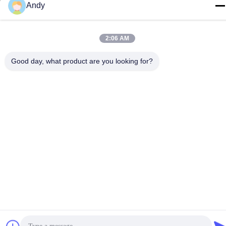
Superior Technology Co., Ltd. . Все права защищены.
Andy
Политика уединения
|
Карта сайта
2:06 AM
Good day, what product are you looking for?