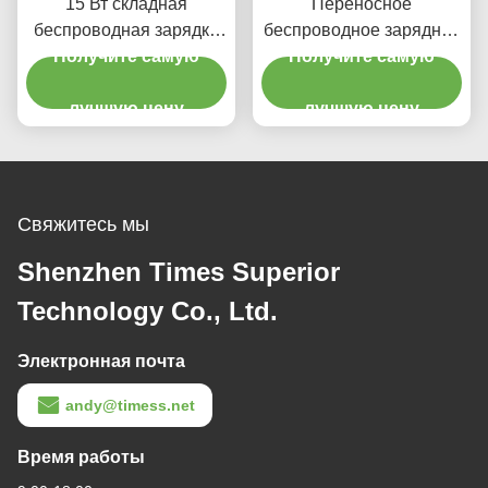
15 Вт складная
Переносное
беспроводная зарядка
беспроводное зарядное
быстрая зарядка ABS 3
Получите самую
устройство складное 15
Получите самую
в 1 станция быстрой
Вт высокоскоростное
лучшую цену
зарядки
беспроводное зарядное
лучшую цену
устройство для
наушников телефоны
Свяжитесь мы
Shenzhen Times Superior
Technology Co., Ltd.
Электронная почта
andy@timess.net
Время работы