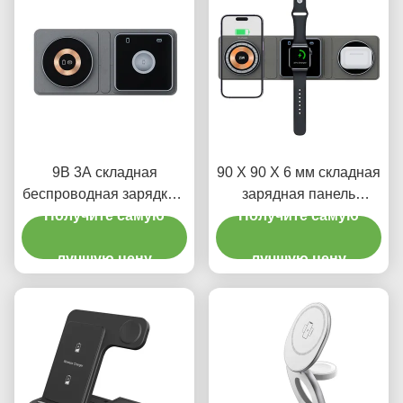
устройств
9В 3А складная
90 X 90 X 6 мм складная
беспроводная зарядка 3
зарядная панель
в 1 зарядное устройство
Получите самую
высокая эффективность
Получите самую
75g 5W 7.5W 10W
75%
лучшую цену
многофункциональное
лучшую цену
беспроводное зарядное
устройство 50 г