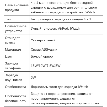
4 в 1 магнитная станция беспроводной
Наименование
зарядки с держателем для оригинального
продукта
кабельного зарядного устройства IWatch
Тип
Беспроводная зарядная станция 4 в 1
Совместимое
Умный телефон, AirPod, IWatch
устройство
Стандарт
Универсальный
сокета
Материал
Сплав ABS+цинк
Цвет
Белое/черное
Зарядка
15W/10W/7.5W/5W
телефона
Зарядка
3W
наушников
Особенности
Держатель готов для зарядки IWatch
Защита от перенапряжения, защита от
Особенности
перенапряжения, защита от
безопасности
перенапряжения, защита от короткого тока