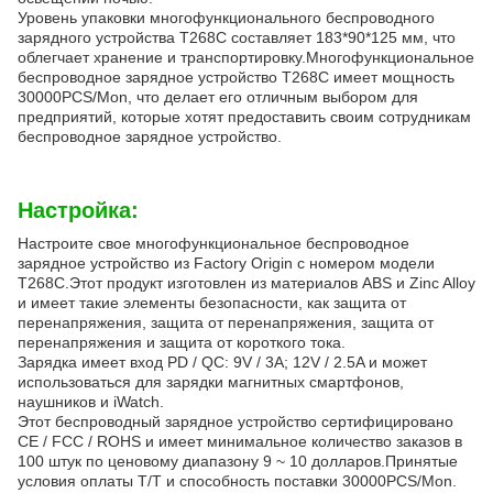
Уровень упаковки многофункционального беспроводного
зарядного устройства T268C составляет 183*90*125 мм, что
облегчает хранение и транспортировку.Многофункциональное
беспроводное зарядное устройство T268C имеет мощность
30000PCS/Mon, что делает его отличным выбором для
предприятий, которые хотят предоставить своим сотрудникам
беспроводное зарядное устройство.
Настройка:
Настроите свое многофункциональное беспроводное
зарядное устройство из Factory Origin с номером модели
T268C.Этот продукт изготовлен из материалов ABS и Zinc Alloy
и имеет такие элементы безопасности, как защита от
перенапряжения, защита от перенапряжения, защита от
перенапряжения и защита от короткого тока.
Зарядка имеет вход PD / QC: 9V / 3A; 12V / 2.5A и может
использоваться для зарядки магнитных смартфонов,
наушников и iWatch.
Этот беспроводный зарядное устройство сертифицировано
CE / FCC / ROHS и имеет минимальное количество заказов в
100 штук по ценовому диапазону 9 ~ 10 долларов.Принятые
условия оплаты T/T и способность поставки 30000PCS/Mon.