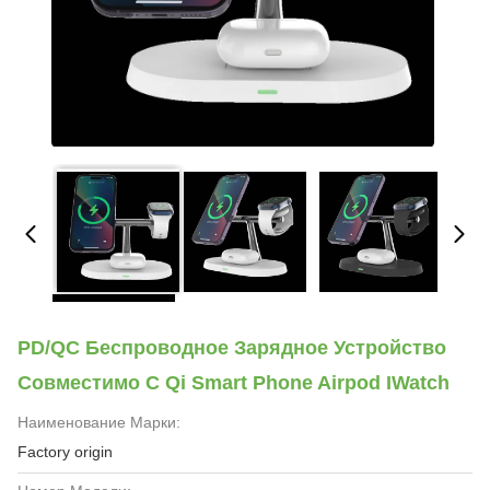
PD/QC Беспроводное Зарядное Устройство
Совместимо С Qi Smart Phone Airpod IWatch
Наименование Марки:
Factory origin