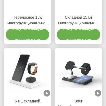
Переносное 15w
Складной 15 Вт
многофункциональное
многофункциональный
беспроводное зарядное
Получите самую
беспроводный зарядное
Получите самую
устройство 3 в 1
устройство 3 в 1
магнитные наушники
лучшую цену
зарядной станции для
лучшую цену
Iphone iwatch
5 в 1 складной
380г