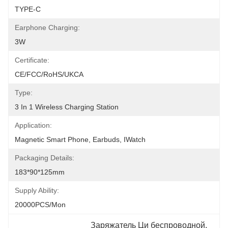
TYPE-C
Earphone Charging:
3W
Certificate:
CE/FCC/RoHS/UKCA
Type:
3 In 1 Wireless Charging Station
Application:
Magnetic Smart Phone, Earbuds, IWatch
Packaging Details:
183*90*125mm
Supply Ability:
20000PCS/Mon
Заряжатель Ци беспроводной
, 