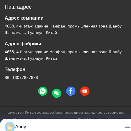
Наш адрес
Адрес компании
4668, 4-й этаж, здание Нанфан, промышленная зона Шанбу,
Шэньчжэнь, Гуандун, Китай
Адрес фабрики
4668, 4-й этаж, здание Нанфан, промышленная зона Шанбу,
Шэньчжэнь, Гуандун, Китай
Телефон
86--13077887838
Качество Китая хорошее Беспроводное зарядное устройство
Поставщик. © авторского права -2026 Shenzhen Times
Superior Technology Co., Ltd. . Все права защищены.
Andy