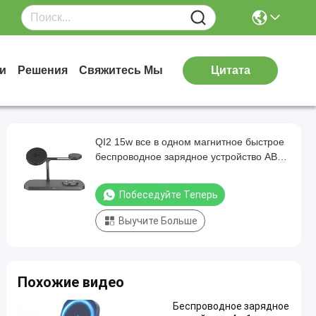
и
Решения
Свяжитесь Мы
Цитата
QI2 15w все в одном магнитное быстрое
беспроводное зарядное устройство ABS
цинковый сплав материал черно-белый
250G
Побеседуйте Теперь
Выучите Больше
Похожие видео
Беспроводное зарядное