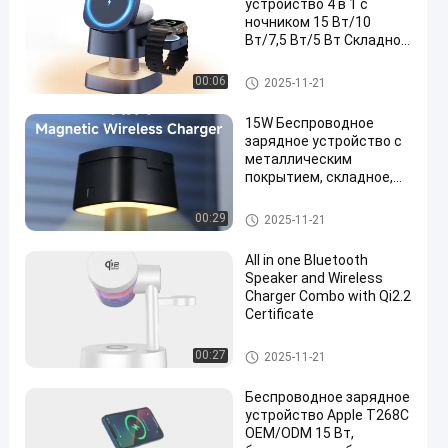
устройство 4 в 1 с
ночником 15 Вт/10
Вт/7,5 Вт/5 Вт Складное
зарядное устройство
Беспроводное зарядное устр
00:06
2025-11-21
ойство
15W Беспроводное
зарядное устройство с
металлическим
покрытием, складное,
для быстрой
беспроводной зарядки
Беспроводное зарядное устр
00:29
2025-11-21
портативных устройств
ойство
All in one Bluetooth
Speaker and Wireless
Charger Combo with Qi2.2
Certificate
Беспроводное зарядное устр
00:27
2025-11-21
ойство
Беспроводное зарядное
устройство Apple T268C
OEM/ODM 15 Вт,