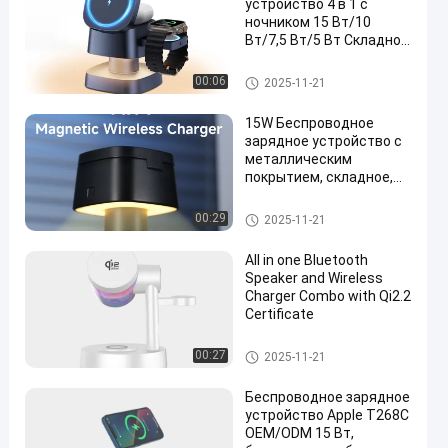
устройство 4 в 1 с
ночником 15 Вт/10
Вт/7,5 Вт/5 Вт Складное
зарядное устройство
Беспроводное зарядное устр
00:06
2025-11-21
ойство
15W Беспроводное
зарядное устройство с
металлическим
покрытием, складное,
для быстрой
беспроводной зарядки
Беспроводное зарядное устр
00:29
2025-11-21
портативных устройств
ойство
All in one Bluetooth
Speaker and Wireless
Charger Combo with Qi2.2
Certificate
Беспроводное зарядное устр
00:27
2025-11-21
ойство
Беспроводное зарядное
устройство Apple T268C
OEM/ODM 15 Вт,