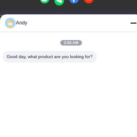
Качество Китая хорошее Беспроводное зарядное устройство
Andy
Поставщик. © авторского права -2026 Shenzhen Times
Superior Technology Co., Ltd. . Все права защищены.
Политика уединения
|
Карта сайта
2:56 AM
Good day, what product are you looking for?