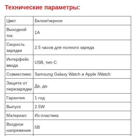
Технические параметры:
Цвет
Белое/черное
Выходной
1А
ток
Скорость
2.5 часов для полного заряда
зарядки
Интерфейс
USB, тип-С
ввода
Совместимо
Samsung Galaxy Watch и Apple IWatch
Защита от
Да, да.
перезарядки
Гарантия
1 год
Выпуск
2.5W
Материал
Из пластика
Входное
5В
напряжение