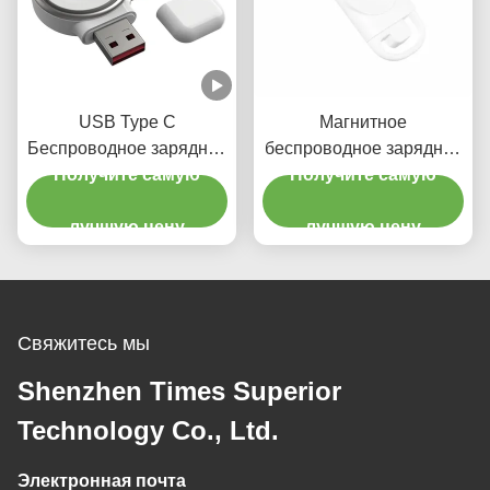
USB Type C
Магнитное
Беспроводное зарядное
беспроводное зарядное
устройство для Apple
Получите самую
устройство Apple Watch
Получите самую
Watch
Iwatch Беспроводное
лучшую цену
зарядное устройство
лучшую цену
DC5V 0.5A
Свяжитесь мы
Shenzhen Times Superior
Technology Co., Ltd.
Электронная почта