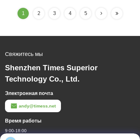
зарядное устройство
Samsung Interface
Телефоны Apple и
1
2
3
4
5
Samsung
Беспроводное
зарядное устройство
с ночным светом
Свяжитесь мы
Shenzhen Times Superior
Technology Co., Ltd.
Электронная почта
andy@timess.net
Время работы
9:00-18:00