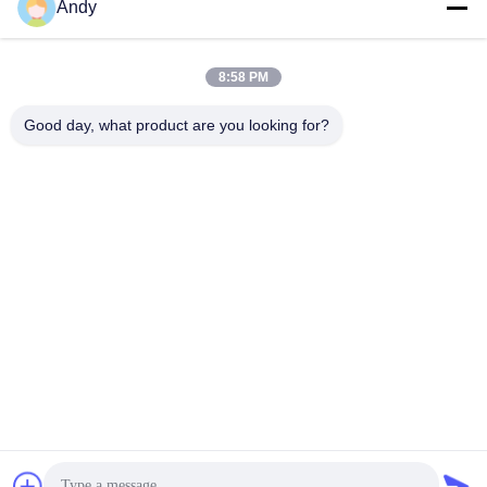
Andy
Наш адрес
Адрес компании
8:58 PM
4668, 4-й этаж, здание Нанфан, промышленная зона Шанбу,
Шэньчжэнь, Гуандун, Китай
Good day, what product are you looking for?
Адрес фабрики
4668, 4-й этаж, здание Нанфан, промышленная зона Шанбу,
Шэньчжэнь, Гуандун, Китай
Телефон
86--13077887838
Качество Китая хорошее Беспроводное зарядное устройство
Поставщик. © авторского права -2026 Shenzhen Times
Superior Technology Co., Ltd. . Все права защищены.
Политика уединения
|
Карта сайта