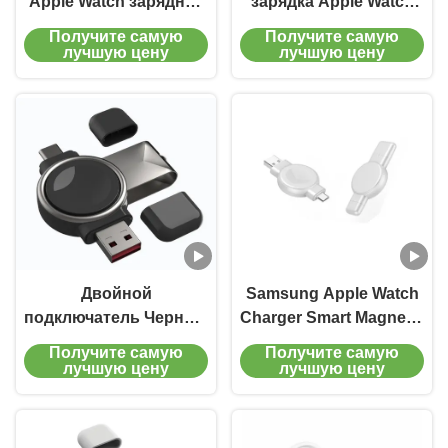
Apple Watch зарядное
зарядка Apple Watch
устройство двойная
беспроводное
Получите самую
Получите самую
зарядка
зарядное устройство
лучшую цену
лучшую цену
универсальное
3 в 1 Apple зарядная
зарядное устройство
станция 2,5w
для умных часов
Двойной
Samsung Apple Watch
подключатель Черный
Charger Smart Magnetic
Samsung Watch
только 20г Двойной
Получите самую
Получите самую
Беспроводное
интерфейс черный
лучшую цену
лучшую цену
зарядное устройство
белый
Galaxy Watch
Беспроводное