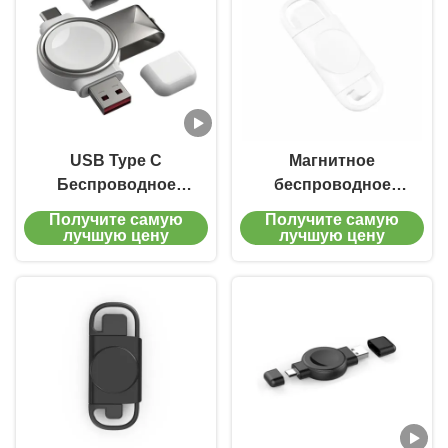
зарядное устройство
3W
USB Type C
Магнитное
Беспроводное
беспроводное
зарядное устройство
зарядное устройство
Получите самую
Получите самую
для Apple Watch
Apple Watch Iwatch
лучшую цену
лучшую цену
Беспроводное
зарядное устройство
DC5V 0.5A