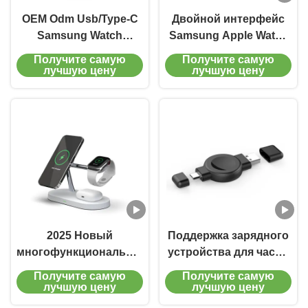
OEM Odm Usb/Type-C
Двойной интерфейс
Samsung Watch
Samsung Apple Watch
Беспроводное
зарядное устройство
Получите самую
Получите самую
зарядное устройство
Smartwatch
лучшую цену
лучшую цену
Выход 2,5w Вес всего
Беспроводная
28g
зарядка 2,5 Вт 20 г
2025 Новый
Поддержка зарядного
многофункциональный
устройства для часов
зарядное устройство
с двойным
Получите самую
Получите самую
3 в 1 15 Вт 10 Вт
интерфейсом Apple и
лучшую цену
лучшую цену
Магнитное быстрое
Samsung с USB и