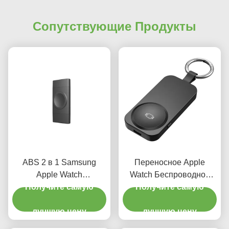
Сопутствующие Продукты
ABS 2 в 1 Samsung
Переносное Apple
Apple Watch
Watch Беспроводное
Беспроводное зарядное
Получите самую
зарядное устройство
Получите самую
устройство Smart Watch
Многофункциональная
Магнитное зарядное
лучшую цену
зарядная станция Apple
лучшую цену
устройство
1000mAh