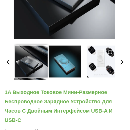
1A Выходное Токовое Мини-Размерное
Беспроводное Зарядное Устройство Для
Часов С Двойным Интерфейсом USB-A И
USB-C