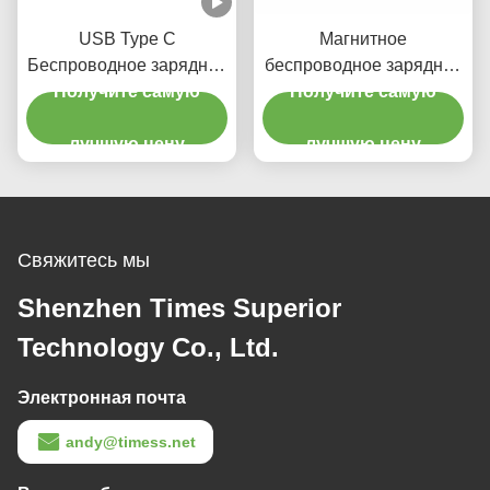
USB Type C
Магнитное
Беспроводное зарядное
беспроводное зарядное
устройство для Apple
Получите самую
устройство Apple Watch
Получите самую
Watch
Iwatch Беспроводное
лучшую цену
зарядное устройство
лучшую цену
DC5V 0.5A
Свяжитесь мы
Shenzhen Times Superior
Technology Co., Ltd.
Электронная почта
andy@timess.net