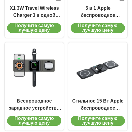
X1 3W Travel Wireless
5 в 1 Apple
Charger 3 в одной
беспроводное
зарядной станции 75%
зарядное устройство
Получите самую
Получите самую
эффективность
складное
лучшую цену
лучшую цену
зарядки CE
индукционное
зарядное устройство
для телефона
совместимое с Apple и
Android Черно-белый
Беспроводное
Стильное 15 Вт Apple
зарядное устройство
беспроводное
для путешествий
зарядное устройство
Получите самую
Получите самую
мощностью 15 Вт
для путешествий
лучшую цену
лучшую цену
магнитное складное