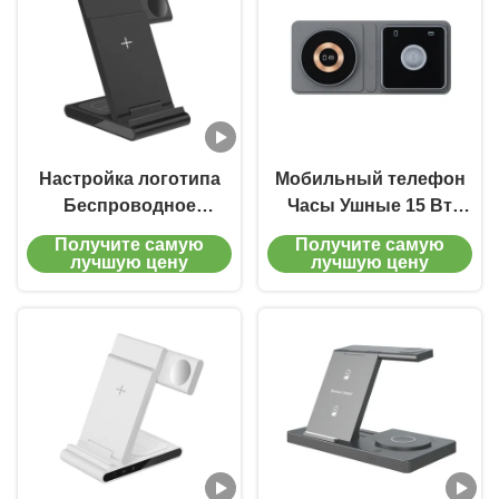
Настройка логотипа
Мобильный телефон
Беспроводное
Часы Ушные 15 Вт
зарядное устройство
складное путешествие
Получите самую
Получите самую
для путешествий 12 В
Беспроводное
лучшую цену
лучшую цену
1.5 А Apple 3 В 1
зарядное устройство
Беспроводное
Синий и серый
зарядное устройство