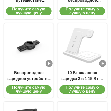
путешествие
беспроводное
беспроводное
зарядное устройство
Получите самую
Получите самую
зарядное устройство
для путешествий
лучшую цену
лучшую цену
горизонтальное
складное
вертикальное
беспроводное
беспроводное
зарядное устройство
зарядное устройство
Qi 15w для
смартфонов
Беспроводное
10 Вт складная
зарядное устройство
зарядка 3 в 1 15 Вт Qi
USB Type C для
беспроводное
Получите самую
Получите самую
путешествий X512 для
зарядное устройство
лучшую цену
лучшую цену
iPhone Apple Watch
для iPhone
для Samsung