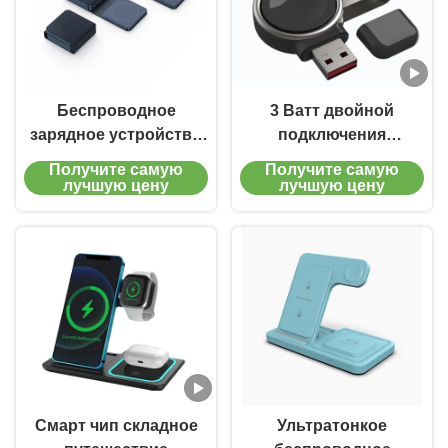
Беспроводное
3 Ватт двойной
зарядное устройство
подключения
для путешествий с 3
путешествия
Получите самую
Получите самую
Вт зарядкой и
беспроводное
лучшую цену
лучшую цену
множественной
зарядное устройство
защитой
портативное
беспроводное
зарядное устройство
для Samsung Galaxy
часов
Смарт чип складное
Ультратонкое