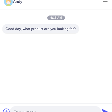
Andy
Наш адрес
Адрес компании
4:15 AM
4668, 4-й этаж, здание Нанфан, промышленная зона Шанбу,
Шэньчжэнь, Гуандун, Китай
Good day, what product are you looking for?
Адрес фабрики
4668, 4-й этаж, здание Нанфан, промышленная зона Шанбу,
Шэньчжэнь, Гуандун, Китай
Телефон
86--13077887838
Качество Китая хорошее Беспроводное зарядное устройство
Поставщик. © авторского права -2026 Shenzhen Times
Superior Technology Co., Ltd. . Все права защищены.
Политика уединения
|
Карта сайта