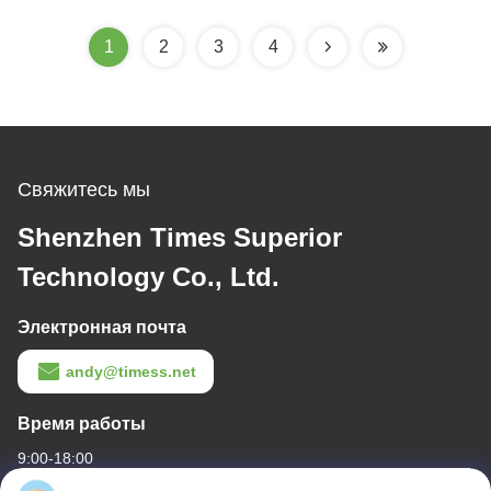
беспроводное
зарядное устройство
1
2
3
4
для телефона
Свяжитесь мы
Shenzhen Times Superior
Technology Co., Ltd.
Электронная почта
andy@timess.net
Время работы
9:00-18:00